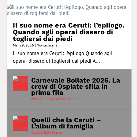
Il suo nome era Ceruti: l’epilogo.
Quando agli operai dissero di
togliersi dai piedi
Mar 29, 2026
|
Novità
,
Scenari
Il suo nome era Ceruti: l’epilogo Quando agli
operai dissero di togliersi dai piedi A...
Carnevale Bollate 2026. La
crew di Ospiate sfila in
prima fila
Feb 23, 2026
|
Novità
,
Scenari
Quelli che la Ceruti –
L’album di famiglia
Ott 5, 2025
|
Scenari