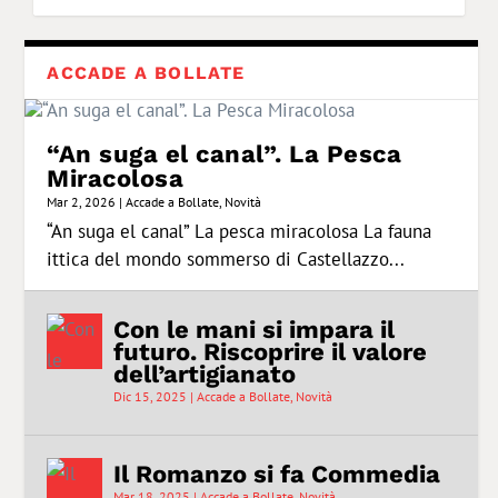
ACCADE A BOLLATE
“An suga el canal”. La Pesca
Miracolosa
Mar 2, 2026
|
Accade a Bollate
,
Novità
“An suga el canal” La pesca miracolosa La fauna
ittica del mondo sommerso di Castellazzo...
Carnevale Bollate 2026. La
Sulle tracce di Umberto
Se Bollate Oggi sblocca un
Con le mani si impara il
Una vita senza domani. Lolita:
Il Romanzo si fa Commedia
Il Vino fa buon sangue, tra
crew di Ospiate sfila i...
Nobile. In moto a Capo Nor...
ricordo di Lolita
futuro. Riscoprire il val...
un delitto senza ve...
vigneti e pergolati a ...
Con le mani si impara il
futuro. Riscoprire il valore
dell’artigianato
Dic 15, 2025
|
Accade a Bollate
,
Novità
Il Romanzo si fa Commedia
Mar 18, 2025
|
Accade a Bollate
,
Novità