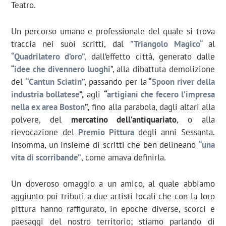
Teatro.
Un percorso umano e professionale del quale si trova
traccia nei suoi scritti, dal
”Triangolo Magico“
al
“Quadrilatero d’oro”,
dall’effetto città, generato dalle
“
idee che divennero luoghi
”, alla dibattuta demolizione
del
“Cantun Sciatin”
,
passando per la
“
Spoon river della
industria bollatese
”,
agli
“
artigiani che fecero l’impresa
nella ex area Boston
”,
fino alla parabola, dagli altari alla
polvere, del
mercatino dell’antiquariato
, o alla
rievocazione del
Premio Pittura
degli anni Sessanta.
Insomma, un insieme di scritti che ben delineano
“una
vita di scorribande”
, come amava definirla.
Un doveroso omaggio a un amico, al quale abbiamo
aggiunto poi tributi a due artisti locali che con la loro
pittura hanno raffigurato, in epoche diverse, scorci e
paesaggi del nostro territorio; stiamo parlando di