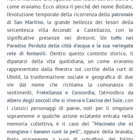
come eravamo. Ecco allora il perché del nome Bollate,
l’evoluzione temporale della ricorrenza della
patronale
di San Martino
, la grande bellezza dei tesori della
seicentesca villa Arconati a Castellazzo, con le
significative presenze nei dintorni.
Un tuffo nel
Paradiso Perduto della città d’acqua e la sua variegata
rete di fontanili.
Dentro questo contesto storico, il
dipanarsi della vita quotidiana, un come eravamo
rappresentato dalla finestra sul cortile della curt di
Ubold, la trasformazione sociale e geografica di due
vie dal nome che richiama la comunanza di
sentimenti,
Fratellanza e Concordia
,
l’atmosfera da
albero degli zoccoli che si viveva a Cascina del Sole
, con
i classici personaggi di paese, noti per il singolare
soprannome e qualche azione eclatante entrata nella
memoria collettiva, è il caso del
“Macinato che el
mangiava i banann cunt la pell”
, oppure della bravata,
finita malamente a suon di schiaffoni, del fallito