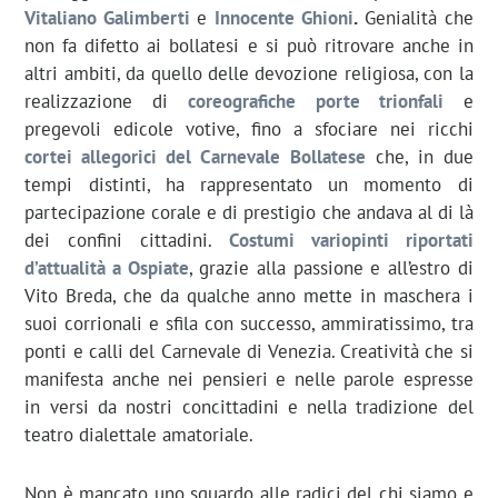
Vitaliano Galimberti
e
Innocente Ghioni
.
Genialità che
non fa difetto ai bollatesi e si può ritrovare anche in
altri ambiti, da quello delle devozione religiosa, con la
realizzazione di
coreografiche porte trionfali
e
pregevoli edicole votive, fino a sfociare nei ricchi
cortei allegorici del Carnevale Bollatese
che, in due
tempi distinti, ha rappresentato un momento di
partecipazione corale e di prestigio che andava al di là
dei confini cittadini.
Costumi variopinti riportati
d’attualità a Ospiate
, grazie alla passione e all’estro di
Vito Breda, che da qualche anno mette in maschera i
suoi corrionali e sfila con successo, ammiratissimo, tra
ponti e calli del Carnevale di Venezia. Creatività che si
manifesta anche nei pensieri e nelle parole espresse
in versi da nostri concittadini e nella tradizione del
teatro dialettale amatoriale.
Non è mancato uno sguardo alle radici del chi siamo e