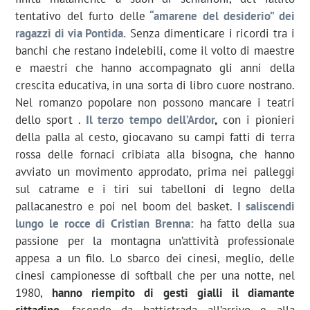
tentativo del furto delle
“amarene del desiderio” dei
ragazzi di via Pontida.
Senza dimenticare i ricordi tra i
banchi che restano indelebili, come il volto di maestre
e maestri che hanno accompagnato gli anni della
crescita educativa, in una sorta di libro cuore nostrano.
Nel romanzo popolare non possono mancare i teatri
dello sport .
Il terzo tempo dell’Ardor
,
con i pionieri
della palla al cesto, giocavano su campi fatti di terra
rossa delle fornaci cribiata alla bisogna, che hanno
avviato un movimento approdato, prima nei palleggi
sul catrame e i tiri sui tabelloni di legno della
pallacanestro e poi nel boom del basket.
I saliscendi
lungo le rocce di Cristian Brenna:
ha fatto della sua
passione per la montagna un’attività professionale
appesa a un filo. Lo sbarco dei cinesi, meglio, delle
cinesi campionesse di softball che per una notte, nel
1980,
hanno riempito di gesti gialli il diamante
cittadino
, facendo da battistrada all’arrivo e alla