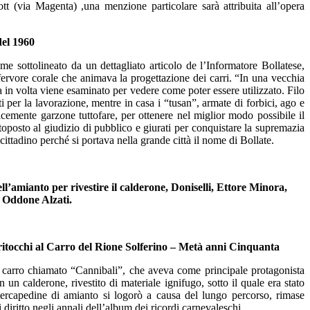
tt (via Magenta) ,una menzione particolare sarà attribuita all’opera
del 1960
ome sottolineato da un dettagliato articolo de l’Informatore Bollatese,
 fervore corale che animava la progettazione dei carri. “In una vecchia
ta in volta viene esaminato per vedere come poter essere utilizzato. Filo
nti per la lavorazione, mentre in casa i “tusan”, armate di forbici, ago e
plicemente garzone tuttofare, per ottenere nel miglior modo possibile il
ttoposto al giudizio di pubblico e giurati per conquistare la supremazia
ittadino perché si portava nella grande città il nome di Bollate.
ll’amianto per rivestire il calderone, Doniselli, Ettore Minora,
 Oddone Alzati.
 ritocchi al Carro del Rione Solferino – Metà anni Cinquanta
del carro chiamato “Cannibali”, che aveva come principale protagonista
 un calderone, rivestito di materiale ignifugo, sotto il quale era stato
ercapedine di amianto si logorò a causa del lungo percorso, rimase
diritto negli annali dell’album dei ricordi carnevaleschi.