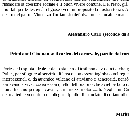
rinsaldare la coesione sociale e il buon vivere comune. Del resto, già i
trionfali per le festività religiose (vedi in proposito la nostra stori
destro del patron Vincenzo Torriani -lo definiva un instancabile macin
Alessandro Carli (secondo da sin
Primi anni Cinquanta: il corteo del carnevale, partito dal cort
Forte della spinta ideale e dello slancio di testimonianza diretta che g
Pulici, per sfuggire al servizio di leva e non essere inglobato nel regi
interpersonali e, da autentico vulcano di attivismo e generosità, pensò
tornavano a vivacizzarsi e con quello dell’oratorio che avrebbe fatto da 
trainarli erano perlopiù cavalli, rari i mezzi motorizzati. Negli anni C
del martedì e venerdì in un allegro tripudio di manciate di coriandoli e
Marisa 