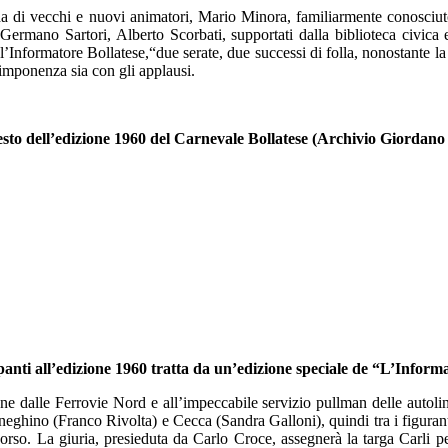
uida di vecchi e nuovi animatori, Mario Minora, familiarmente conosciu
Germano Sartori, Alberto Scorbati, supportati dalla biblioteca civic
l’Informatore Bollatese,“due serate, due successi di folla, nonostante la 
 imponenza sia con gli applausi.
esto dell’edizione 1960 del Carnevale Bollatese
(Archivio Giordano
ipanti all’edizione 1960 tratta da un’edizione speciale de “L’Infor
one dalle Ferrovie Nord e all’impeccabile servizio pullman delle autoli
neghino (Franco Rivolta) e Cecca (Sandra Galloni), quindi tra i figur
ncorso. La giuria, presieduta da Carlo Croce, assegnerà la targa Carli p