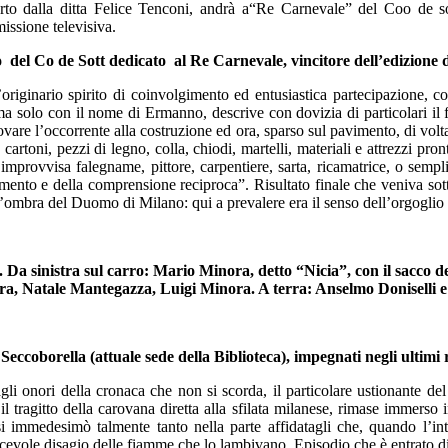
ferto dalla ditta Felice Tenconi, andrà a“Re Carnevale” del Coo de so
issione televisiva.
o del Co de Sott dedicato al Re Carnevale, vincitore dell’edizione 
l’originario spirito di coinvolgimento ed entusiastica partecipazione, c
irma solo con il nome di Ermanno, descrive con dovizia di particolari il
 trovare l’occorrente alla costruzione ed ora, sparso sul pavimento, di vol
, cartoni, pezzi di legno, colla, chiodi, martelli, materiali e attrezzi pro
si improvvisa falegname, pittore, carpentiere, sarta, ricamatrice, o sem
rtimento e della comprensione reciproca”. Risultato finale che veniva so
’ombra del Duomo di Milano: qui a prevalere era il senso dell’orgoglio c
 Da sinistra sul carro: Mario Minora, detto “Nicia”, con il sacco de
a, Natale Mantegazza, Luigi Minora. A terra: Anselmo Doniselli e
eccoborella (attuale sede della Biblioteca),
impegnati negli ultimi
o agli onori della cronaca che non si scorda, il particolare ustionante 
tragitto della carovana diretta alla sfilata milanese, rimase immerso in
 immedesimò talmente tanto nella parte affidatagli che, quando l’int
acevole disagio delle fiamme che lo lambivano. Episodio che è entrato di 