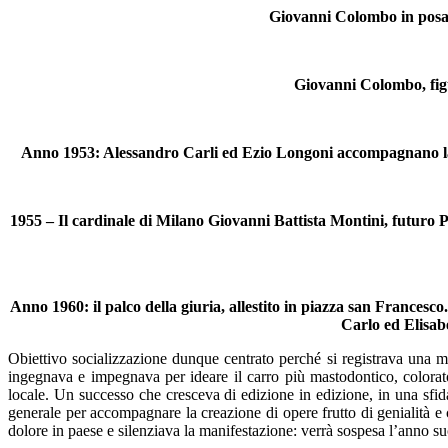
Giovanni Colombo in posa a
Giovanni Colombo, figu
Anno 1953: Alessandro Carli ed Ezio Longoni accompagnano la de
1955 – Il cardinale di Milano Giovanni Battista Montini, futuro P
Anno 1960: il palco della giuria, allestito in piazza san Frances
Carlo ed Elisabe
Obiettivo socializzazione dunque centrato perché si registrava una mo
ingegnava e impegnava per ideare il carro più mastodontico, colorato,
locale. Un successo che cresceva di edizione in edizione, in una sfid
generale per accompagnare la creazione di opere frutto di genialità e 
dolore in paese e silenziava la manifestazione: verrà sospesa l’anno s