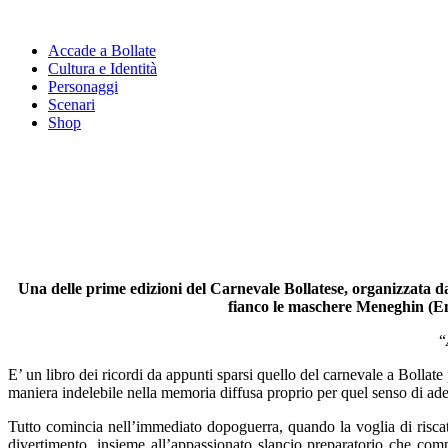
Accade a Bollate
Cultura e Identità
Personaggi
Scenari
Shop
Una delle prime edizioni del Carnevale Bollatese, organizzata da 
fianco le maschere Meneghin (Em
“
E’ un libro dei ricordi da appunti sparsi quello del carnevale a Bollat
maniera indelebile nella memoria diffusa proprio per quel senso di ades
Tutto comincia nell’immediato dopoguerra, quando la voglia di riscatto
divertimento, insieme all’appassionato slancio preparatorio che comp