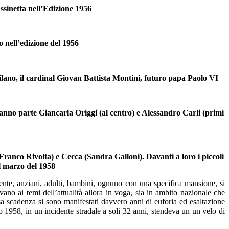
ssinetta nell’Edizione 1956
 nell’edizione del 1956
lano, il cardinal Giovan Battista Montini, futuro papa Paolo VI
fanno parte Giancarla Origgi (al centro) e Alessandro Carli (primi
Franco Rivolta) e Cecca (Sandra Galloni). Davanti a loro i piccoli
el marzo del 1958
mente, anziani, adulti, bambini, ognuno con una specifica mansione, si
ano ai temi dell’attualità allora in voga, sia in ambito nazionale che
sa scadenza si sono manifestati davvero anni di euforia ed esaltazione
o 1958, in un incidente stradale a soli 32 anni, stendeva un un velo di