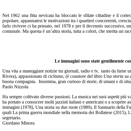
Nel 1962 una fitta nevicata ha bloccato le sfilate cittadine e il co
popolare, appannatesi le motivazioni tra i quartieri concorrenti, cresciu
farlo rivivere ci ha pensato, nel 1978 e per il decennio successivo,
comunale. Ma questa è un’altra storia, tutta a colori, che merita un rac
Le immagini sono state gentilmente co
Una vita a maneggiare notizie tra giornali, radio e tv, tanto da farne u
Rivera), appassionato di ciclismo, (è coautore del libro
Una storia su 
buona
compagnia.
Insomma, gran curioso di storie, di umani e di situ
Paolo Nizzola
Ha sempre coltivato diverse passioni. La musica nei suoi aspetti più vari
ha portato a conoscere molti jazzisti italiani e americani o a scoprire 
immagini (1978), Una storia su due ruote (1989), Il Santuario della F
quali La prima guerra mondiale nella memoria dei Bollatese (2015), La
segretario.
Giordano Minora