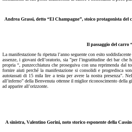
Andrea Grassi, detto “El Champagne”, stoico protagonista del ca
Il passaggio del carro
La manifestazione fu ripetuta l’anno seguente con esito soddisfacente
assenze, i giovani dell’oratorio, sia ”per l’ingratitudine dei bar che
propria “, punzecchiatura che proseguiva con una reprimenda dal tono
fornire aiuti perché la manifestazione si consolidi e progredisca so
autotassati di 15 mila lire a testa per avere la nostra presenza”. N
all’inferno” della Benvenuta ottenne il miglior riconoscimento della 
ad apparire all’orizzonte.
A sinistra, Valentino Gorini, noto storico esponente della Cassin