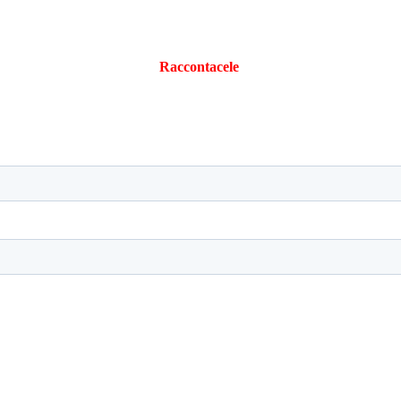
Hai storie?
Raccontacele
scrivendo a
info@bordegoni.com
In anteprima le nostre storie iscriviti: