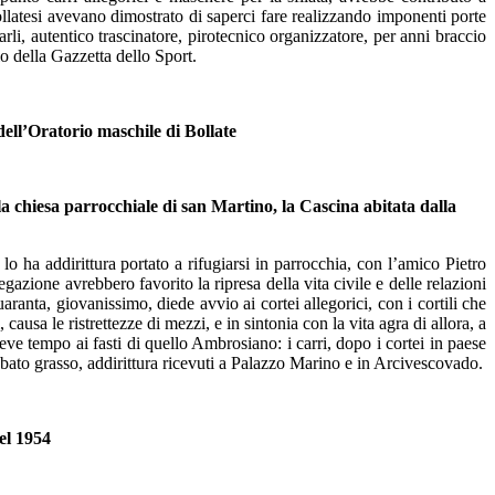
 bollatesi avevano dimostrato di saperci fare realizzando imponenti porte
rli, autentico trascinatore, pirotecnico organizzatore, per anni braccio
o della Gazzetta dello Sport.
dell’Oratorio maschile di Bollate
lla chiesa parrocchiale di san Martino, la Cascina abitata dalla
 lo ha addirittura portato a rifugiarsi in parrocchia, con l’amico Pietro
gazione avrebbero favorito la ripresa della vita civile e delle relazioni
ranta, giovanissimo, diede avvio ai cortei allegorici, con i cortili che
ausa le ristrettezze di mezzi, e in sintonia con la vita agra di allora, a
reve tempo ai fasti di quello Ambrosiano: i carri, dopo i cortei in paese
sabato grasso, addirittura ricevuti a Palazzo Marino e in Arcivescovado.
del 1954