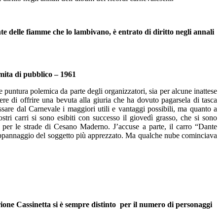
delle fiamme che lo lambivano, è entrato di diritto negli annali
mita di pubblico – 1961
puntura polemica da parte degli organizzatori, sia per alcune inattese
vere di offrire una bevuta alla giuria che ha dovuto pagarsela di tasca
sare dal Carnevale i maggiori utili e vantaggi possibili, ma quanto a
tri carri si sono esibiti con successo il giovedì grasso, che si sono
he per le strade di Cesano Maderno. J’accuse a parte, il carro “Dante
to appannaggio del soggetto più apprezzato. Ma qualche nube cominciava
 rione Cassinetta si è sempre distinto per il numero di personaggi