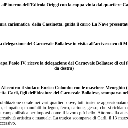
ll’interno dell’Edicola Origgi con la coppa vinta dal quartiere Ca
ra carismatica della Cassinetta, guida il carro La Nave presentato
legazione del Carnevale Bollatese in visita all’arcivescovo di Mi
apa Paolo IV, riceve la delegazione del Carnevale Bollatese di cui 
da destra)
co. Al centro: il sindaco Enrico Colombo con le maschere Meneghin (
tta Carli, figli dell’ideatore del Carnevale Bollatese, scomparso n
bilitazione corale nei vari quartieri dove, tutti insieme appassionata
 simpatico; manufatti in legno, ferro, cartone, gesso, che si richiamav
a campanilistica per imporsi come il lavoro più bello. Attorno alla atte
creatività artistica e manuale. La tragica scomparsa di Carli, il 13 marz
uccessivo.