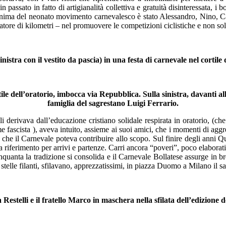
n passato in fatto di artigianalità collettiva e gratuità disinteressata, i
a). Anima del neonato movimento carnevalesco è stato Alessandro, Nino, Ca
atore di kilometri – nel promuovere le competizioni ciclistiche e non sol
istra con il vestito da pascia) in una festa di carnevale nel cortile 
ile dell’oratorio, imbocca via Repubblica. Sulla sinistra, davanti a
famiglia del sagrestano Luigi Ferrario.
li derivava dall’educazione cristiano solidale respirata in oratorio, (che
me fascista ), aveva intuito, assieme ai suoi amici, che i momenti di aggre
 che il Carnevale poteva contribuire allo scopo. Sul finire degli anni Qua
riferimento per arrivi e partenze. Carri ancora “poveri”, poco elaborati, c
inquanta la tradizione si consolida e il Carnevale Bollatese assurge in b
 stelle filanti, sfilavano, apprezzatissimi, in piazza Duomo a Milano il 
Restelli e il fratello Marco in maschera nella sfilata dell’edizione 