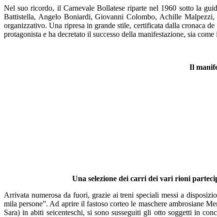
Nel suo ricordo, il Carnevale Bollatese riparte nel 1960 sotto la g
Battistella, Angelo Boniardi, Giovanni Colombo, Achille Malpezzi, 
organizzativo. Una ripresa in grande stile, certificata dalla cronaca de 
protagonista e ha decretato il successo della manifestazione, sia come
Il manif
Una selezione dei carri dei vari rioni partec
Arrivata numerosa da fuori, grazie ai treni speciali messi a disposizi
mila persone”. Ad aprire il fastoso corteo le maschere ambrosiane Me
Sara) in abiti seicenteschi, si sono susseguiti gli otto soggetti in co