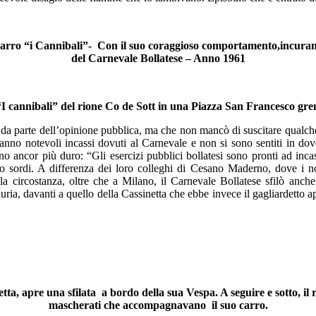
rro “i Cannibali”- Con il suo coraggioso comportamento,incurante 
del Carnevale Bollatese – Anno 1961
 “I cannibali” del rione Co de Sott in una Piazza San Francesco gre
 da parte dell’opinione pubblica, ma che non mancò di suscitare qualche 
 hanno notevoli incassi dovuti al Carnevale e non si sono sentiti in do
 ancor più duro: “Gli esercizi pubblici bollatesi sono pronti ad incas
no sordi. A differenza dei loro colleghi di Cesano Maderno, dove i nos
ella circostanza, oltre che a Milano, il Carnevale Bollatese sfilò anc
giuria, davanti a quello della Cassinetta che ebbe invece il gagliardet
etta, apre una sfilata a bordo della sua Vespa. A seguire e sotto, il
mascherati che accompagnavano il suo carro.