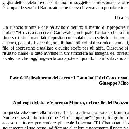
gagliardetto celebrativo per il miglior soggetto, confezionato e of
”Campanile sera” di Baranzate , che faceva il verso alla popolare trasm
Il carr
Un rilancio trionfale che ha avuto oltretutto il merito di riproporre 
titolato “Ho visto nascere il Carnevale”, nel quale l’autore, che si f
rimessa, tutto il materiale depositato nei solai è stato selezionato per
di ferro, pacchi di vecchi giornali, barattoli colmi di vernice, pennelli
filo, si apprestano a tagliare e cucire stoffe per gli abiti. Ciascuno 
risultato finale. Il tutto avviene in un’atmosfera all’insegna del dive
locale, ma che raggiungeva la sua apoteosi quando i carri sfilavano all
Fase dell’allestimento del carro “I Cannibali” del Coo de soot.
Giuseppe Minor
Ambrogio Motta e Vincenzo Minora, nel cortile del Palazzo S
In questa edizione della rinascita ha fatto altresì scalpore, balzand
Andrea Grassi, più noto come
“El Champagne”. Questi, lungo tutto il 
acceso un fuoco per rendere più reale la scena. “El Champagne” si
stoicamente al suo posto indifferente al calore e nonostante il poco pi