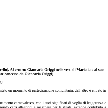
llo). Al centro: Giancarla Origgi nelle vesti di Marietta e al suo
te concessa da Giancarla Origgi)
n)
entato un momento di partecipazione comunitaria, dall’altro è entrato in
ntamento carnevalesco, con i suoi significati di voglia di leggerezza e
unto carri allegorici e maschere per la sfilata, avrebbe contributo a