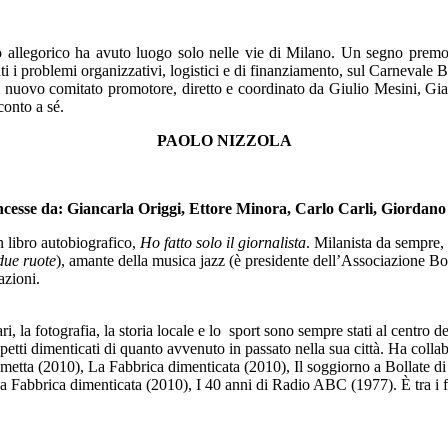
rteo allegorico ha avuto luogo solo nelle vie di Milano. Un segno premo
ti i problemi organizzativi, logistici e di finanziamento, sul Carnevale Bol
 un nuovo comitato promotore, diretto e coordinato da Giulio Mesini, Gi
conto a sé.
PAOLO NIZZOLA
ncesse da:
Giancarla Origgi,
Ettore Minora,
Carlo Carli,
Giordano
n libro autobiografico,
Ho fatto solo il giornalista
.
Milanista da sempre, (
due ruote
), amante della musica jazz (è presidente dell’Associazione Bo
azioni.
, la fotografia, la storia locale e lo sport sono sempre stati al centro de
aspetti dimenticati di quanto avvenuto in passato nella sua città. Ha colla
ametta (2010), La Fabbrica dimenticata (2010), Il soggiorno a Bollate di
 Fabbrica dimenticata (2010), I 40 anni di Radio ABC (1977). È tra i f