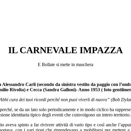
IL CARNEVALE IMPAZZA
E Bollate si mette in maschera
Alessandro Carli (secondo da sinistra vestito da paggio con l’ombre
ilio Rivolta) e Cecca (Sandra Galloni)- Anno 1953 ( foto gentilmen
Abbi cura dei tuoi ricordi perché non puoi viverli di nuovo” (Bob Dyla
e perché, se da un lato solo periodicamente e in modo ciclico ha rappres
ione identitaria tipico degli eventi che coinvolgono un intero territorio.
 aveva spinto a far rivivere attività di vario tipo e così anche l’appu
ortava, con i vari rioni che riprendevano a mobilitarsi per mettere a p