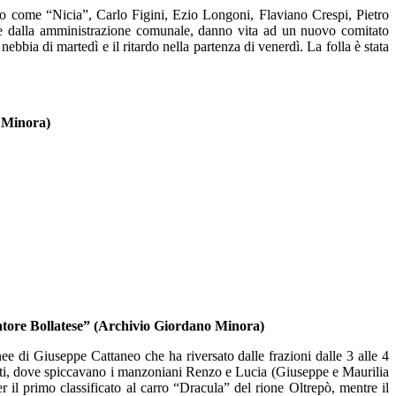
to come “Nicia”, Carlo Figini, Ezio Longoni, Flaviano Crespi, Pietro
a e dalla amministrazione comunale, danno vita ad un nuovo comitato
nebbia di martedì e il ritardo nella partenza di venerdì. La folla è stata
 Minora)
matore Bollatese”
(Archivio Giordano Minora)
nee di Giuseppe Cattaneo che ha riversato dalle frazioni dalle 3 alle 4
anti, dove spiccavano i manzoniani Renzo e Lucia (Giuseppe e Maurilia
er il primo classificato al carro “Dracula” del rione Oltrepò, mentre il