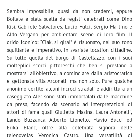
Sembra impossibile, quasi da non crederci, eppure
Bollate è stata scelta da registi celebrati come Dino
Risi, Gabriele Salvatores, Lucio Fulci, Sergio Martino e
Aldo Vergano per ambientare scene di loro film. Il
grido iconico: “Ciak, si gira!” è risuonato, nel suo tono
squillante e imperativo, in svariate location cittadine.
Su tutte quella del borgo di Castellazzo, con i suoi
molteplici scorci pittoreschi che ben si prestano a
mostrarsi all’obiettivo, a cominciare dalla aristocratica
e gettonata villa Arconati, ma non solo. Pure qualche
anonimo cortile, alcuni incroci stradali e addirittura un
caseggiato Aler sono stati immortalati dalle macchine
da presa, facendo da scenario ad interpretazioni di
attori di fama quali Giulietta Masina, Laura Antonelli,
Lando Buzzanca, Alberto Lionello, Flavio Bucci ed
Erika Blanc, oltre alla celebrata signora delle
telenovelas Veronica Castro. Una versatilità di