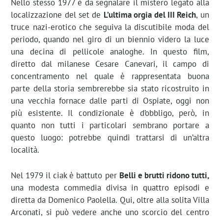
Nello stesso 1977 è da segnalare il mistero legato alla
localizzazione del set de
L’ultima orgia del III Reich
, un
truce nazi-erotico che seguiva la discutibile moda del
periodo, quando nel giro di un biennio videro la luce
una decina di pellicole analoghe. In questo film,
diretto dal milanese Cesare Canevari, il campo di
concentramento nel quale è rappresentata buona
parte della storia sembrerebbe sia stato ricostruito in
una vecchia fornace dalle parti di Ospiate, oggi non
più esistente. Il condizionale è d’obbligo, però, in
quanto non tutti i particolari sembrano portare a
questo luogo: potrebbe quindi trattarsi di un’altra
località.
Nel 1979 il ciak è battuto per
Belli e brutti ridono tutti,
una modesta commedia divisa in quattro episodi e
diretta da Domenico Paolella. Qui, oltre alla solita Villa
Arconati, si può vedere anche uno scorcio del centro