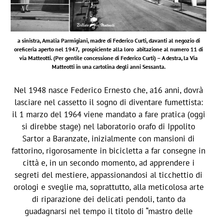
a sinistra, Amalia Parmigiani, madre di Federico Curti, davanti al negozio di
oreficeria aperto nel 1947, prospiciente alla loro abitazione al numero 11 di
via Matteotti. (Per gentile concessione di Federico Curti) – A destra, la Via
Matteotti in una cartolina degli anni Sessanta.
Nel 1948 nasce Federico Ernesto che, a16 anni, dovrà
lasciare nel cassetto il sogno di diventare fumettista:
il 1 marzo del 1964 viene mandato a fare pratica (oggi
si direbbe stage) nel laboratorio orafo di Ippolito
Sartor a Baranzate, inizialmente con mansioni di
fattorino, rigorosamente in bicicletta a far consegne in
città e, in un secondo momento, ad apprendere i
segreti del mestiere, appassionandosi al ticchettio di
orologi e sveglie ma, soprattutto, alla meticolosa arte
di riparazione dei delicati pendoli, tanto da
guadagnarsi nel tempo il titolo di “mastro delle