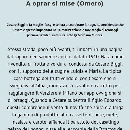
A oprar si mise (Omero)
Cesare Biggi e la moglie Rosy; è lei ora a coordinare il negozio, considerato che
Cesare è spesso impegnato nella realizzazione e montaggio di tendaggi
personalizzati e su misura.
Foto © Giordano Minora.
Stessa strada, poco più avanti, ti imbatti in una pagina
dal sapore decisamente antico, datata 1910. Nata come
rivendita di frutta e verdura, condotta da Cesare Biggi,
con il supporto delle cugine Luigia e Maria. La tipica
casa bottega del fruttivendolo, con Cesare che si
svegliava all’alba , montava su cavallo e carretto per
raggiungere il Verziere a Milano per approvvigionarsi
di ortaggi. Quando a Cesare subentra il figlio Edoardo,
questi comprende il vento di novità che spira e allarga
la gamma di prodotto; alle cassette di pere, mele,
insalata e carote, affianca il barattolo del casalingo
gelato del nonno, oltre alla leccornia dello “scartos de