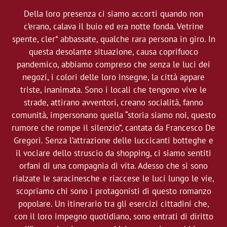
Della loro presenza ci siamo accorti quando non
c’erano, calava il buio ed era notte fonda. Vetrine
spente, cler* abbassate, qualche rara persona in giro. In
questa desolante situazione, causa coprifuoco
pandemico, abbiamo compreso che senza le luci dei
negozi, i colori delle loro insegne, la città appare
triste, inanimata. Sono i locali che tengono vive le
strade, attirano avventori, creano socialità, fanno
comunità, impersonano quella “storia siamo noi, questo
rumore che rompe il silenzio”, cantata da Francesco De
Gregori. Senza l’attrazione delle luccicanti botteghe e
il vociare dello struscio da shopping, ci siamo sentiti
orfani di una compagnia di vita. Adesso che si sono
rialzate le saracinesche e riaccese le luci lungo le vie,
scopriamo chi sono i protagonisti di questo romanzo
popolare. Un itinerario tra gli esercizi cittadini che,
con il loro impegno quotidiano, sono entrati di diritto