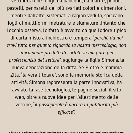
vetrinetta che funge da bancone, da matite, penne,
pastelli, pennarelli dei più svariati colori e dimensioni,
mentre dall’alto, sistemati a ragion veduta, spiccano
fogli di multiformi metrature e sfumature .Intanto che
l’occhio osserva, l’olfatto è avvolto da quell’odore tipico
di carta misto a inchiostro e tempera “
perché da noi
trovi tutto per quanto riguarda la nostra merceologia, non
unicamente prodotti di cartoleria ma pure per
professionisti del settore
”, aggiunge la figlia Simona, la
nuova generazione della ditta. Se Pietro e mamma
Zita, “la vera titolare”, sono la memoria storica della
attività, Simona rappresenta la parte innovativa, ha
avviato la fase tecnologica, le pagine social, il sito
web, oltre a nuove idee per l’allestimento delle
vetrine, “
il passaparola è ancora la pubblicità più
efficace
”.
Simona e Pietro Boniardi all’interno del loro negozio, davanti alla vetrinetta