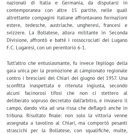
nazionali di Italia e Germania, da disputarsi in
contemporanea con altre 15 partite, nelle quali
altrettante compagini italiane affrontavano formazioni
estere, tedesche, austriache, ungheresi, francesi e
svizzere. La Bollatese, allora militante in Seconda
Divisione, affrontò e batté i rossocrociati del Lugano
F.C. Lugaresi, con un perentorio 6-1.
Tutt’altro che entusiasmante, fu invece l’epilogo della
gara unica per la promozione al campionato regionale
contro i bresciani del Chiari del giugno del 1957. Una
sconfitta inaspettata e ritenuta ingiusta, secondo
alcuni facinorosi tifosi che non ci stettero al
deliberato sopruso decretato dall’arbitro, e invasero il
campo, dando vita ad una rissa che deflagrò anche in
tribuna. Risultato finale: non solo la vittoria venne
assegnata a tavolino al Chiari, ma comportò pesanti
strascichi per la Bollatese, con squalifiche, multe,