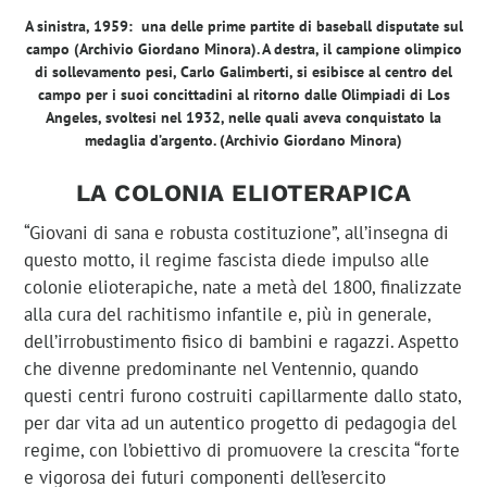
A sinistra, 1959: una delle prime partite di baseball disputate sul
campo (Archivio Giordano Minora). A destra, il campione olimpico
di sollevamento pesi, Carlo Galimberti, si esibisce al centro del
campo per i suoi concittadini al ritorno dalle Olimpiadi di Los
Angeles, svoltesi nel 1932, nelle quali aveva conquistato la
medaglia d’argento.
(Archivio Giordano Minora)
LA COLONIA ELIOTERAPICA
“Giovani di sana e robusta costituzione”, all’insegna di
questo motto, il regime fascista diede impulso alle
colonie elioterapiche, nate a metà del 1800, finalizzate
alla cura del rachitismo infantile e, più in generale,
dell’irrobustimento fisico di bambini e ragazzi. Aspetto
che divenne predominante nel Ventennio, quando
questi centri furono costruiti capillarmente dallo stato,
per dar vita ad un autentico progetto di pedagogia del
regime, con l’obiettivo di promuovere la crescita “forte
e vigorosa dei futuri componenti dell’esercito