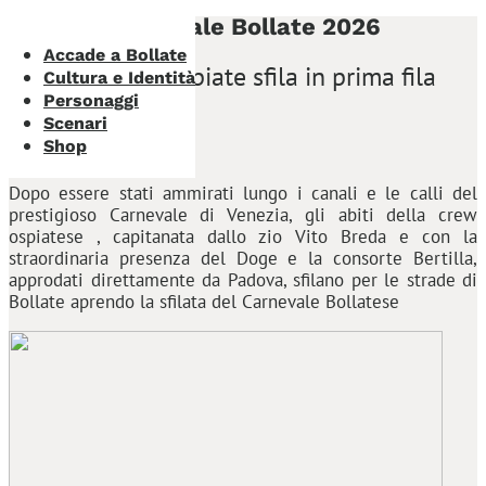
Carnevale Bollate 2026
Accade a Bollate
la crew di Ospiate sfila in prima fila
Cultura e Identità
Personaggi
Scenari
Shop
Dopo essere stati ammirati lungo i canali e le calli del
prestigioso Carnevale di Venezia, gli abiti della crew
ospiatese , capitanata dallo zio Vito Breda e con la
straordinaria presenza del Doge e la consorte Bertilla,
approdati direttamente da Padova, sfilano per le strade di
Bollate aprendo la sfilata del Carnevale Bollatese